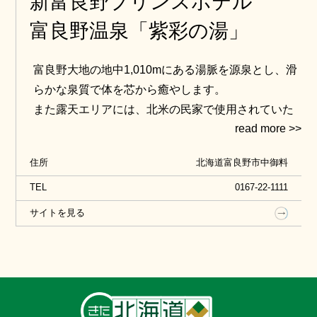
新富良野プリンスホテル
富良野温泉「紫彩の湯」
富良野大地の地中1,010mにある湯脈を源泉とし、滑
らかな泉質で体を芯から癒やします。
また露天エリアには、北米の民家で使用されていた
オールドパイン（松の古材）を使用したフィンラン
ド式サウナもあり、日常を忘れてゆっくりとした時
住所
北海道富良野市中御料
をお過ごしいただけます。宿泊やアクティビティな
どの情報は公式HPをご覧ください。
TEL
0167-22-1111
サイトを見る