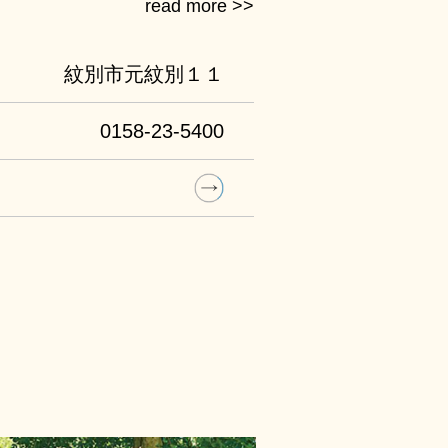
が１年中展示され直接触ること
の高い氷が織り成す氷の水族館
紋別市元紋別１１
体験なども人気！迫力のある映
シアターで流氷などオホーツク
0158-23-5400
す。円柱形の水槽の中で泳ぐ“流
は必見です！様々なテーマの企画
ます。また同センターは『道の
に指定されており、喫茶・売店
ています。