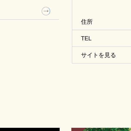
る」フィールドワークが、
を再現。本物の流氷
。
ができます。透明度
住所
や、凍るシャボン玉
像を映し出すドーム
TEL
の四季をご覧頂けま
サイトを見る
氷の妖精クリオネ”
展が随時行われてい
駅オホーツク紋別』
などの設備も併設し