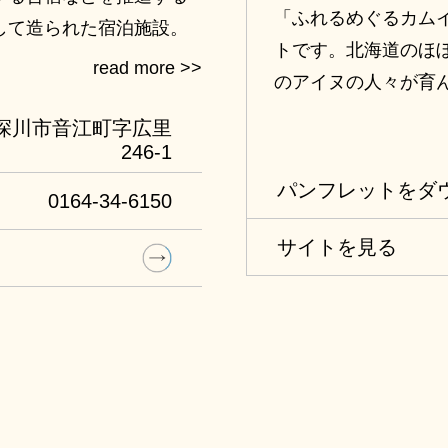
「ふれるめぐるカム
して造られた宿泊施設。
トです。北海道のほ
るインターネット接続が可能
のアイヌの人々が育
観光やビジネスなど様々
による入植・開拓の
深川市音江町字広里
れて発展した産業な
246-1
ています。
パンフレットをダ
0164-34-6150
サイトを見る