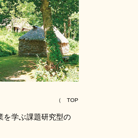
（ TOP
業を学ぶ課題研究型の