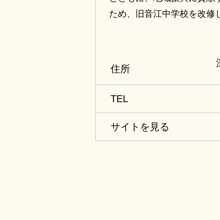
ため、旧音江中学校を改修
エフパシオは、wi-fiによ
で、合宿や研修だけでなく
な用途で利用できます。
住所
TEL
サイトを見る