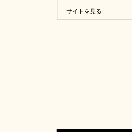
実際に「めぐり ふれ 感じ
サイトを見る
生徒の探究心を刺激します