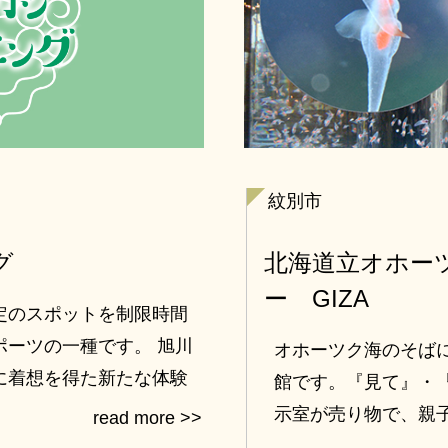
紋別市
グ
北海道立オホー
ー GIZA
定のスポットを制限時間
ポーツの一種です。 旭川
オホーツク海のそば
に着想を得た新たな体験
館です。『見て』・
会社と一緒に考えまし
示室が売り物で、親
歴史、産業発展の礎などに
います。厳寒体験室