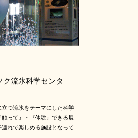
ツク流氷科学センタ
に立つ流氷をテーマにした科学
『触って』・『体験』できる展
子連れで楽しめる施設となって
は、真冬の氷点下２０度の世界