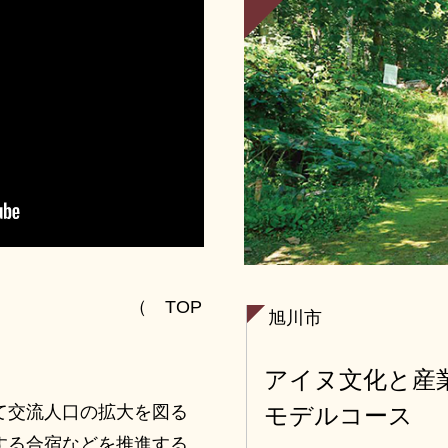
（ TOP
旭川市
アイヌ文化と産
モデルコース
て交流人口の拡大を図る
する合宿などを推進する