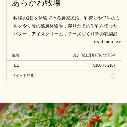
あらかわ牧場
牧場の1日を体験できる農家民泊。乳搾りや仔牛のミ
ルクやり等の酪農体験や，搾りたての牛乳を使った
バター，アイスクリーム，チーズづくり等の乳製品
加工体験ができます。チーズの製造も行っており，
自宅で育てるチーズ「ワックスコーティングチー
住所
旭川市江丹別町拓北582-4
ズ」や和風の味付けをした和酒にも合う「和乾酪」
の販売も行っています。
TEL
0166-73-2107
サイトを見る