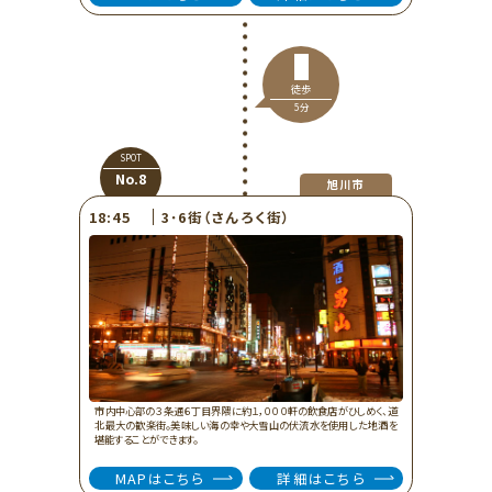
徒歩
5分
SPOT
No.8
旭川市
3･6街（さんろく街）
18:45
市内中心部の３条通６丁目界隈に約１，０００軒の飲食店がひしめく、道
北最大の歓楽街。美味しい海の幸や大雪山の伏流水を使用した地酒を
堪能することができます。
MAPはこちら
詳細はこちら