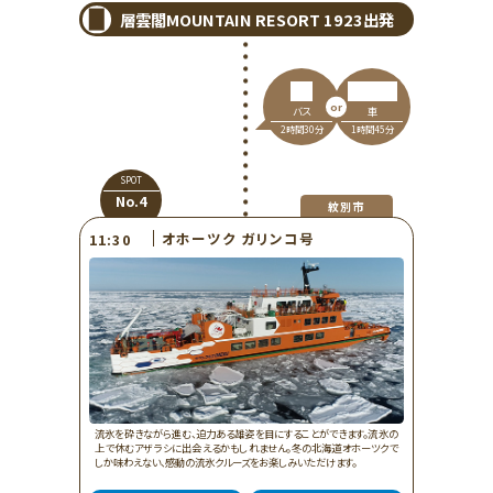
層雲閣MOUNTAIN RESORT 1923出発
車
バス
1時間45分
2時間30分
SPOT
No.4
紋別市
オホーツク ガリンコ号
11:30
流氷を砕きながら進む、迫力ある雄姿を目にすることができます。流氷の
上で休むアザラシに出会えるかもしれません。冬の北海道オホーツクで
しか味わえない、感動の流氷クルーズをお楽しみいただけます。