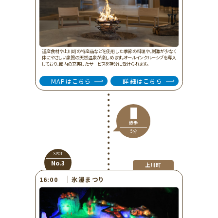
道産食材や上川町の特産品などを使用した季節の料理や、刺激が少なく
体にやさしい泉質の天然温泉が楽しめます。オールインクルーシブを導入
しており、館内の充実したサービスを存分に受けられます。
MAPはこちら
詳細はこちら
徒歩
5分
SPOT
No.3
上川町
氷瀑まつり
16:00