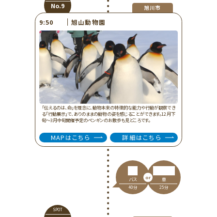
No.9
旭川市
旭山動物園
9:50
「伝えるのは、命」を理念に、動物本来の特徴的な能力や行動が観察でき
る「行動展示」で、ありのままの動物の姿を感じることができます。12月下
旬〜3月中旬開催予定のペンギンのお散歩も見どころです。
MAPはこちら
詳細はこちら
車
バス
25分
40分
SPOT