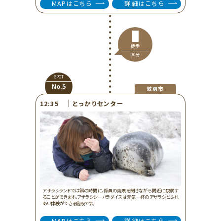
MAPはこちら
詳細はこちら
徒歩
00分
SPOT
No.5
紋別市
とっかりセンター
12:35
アザラシランドでは餌の時間に、係員の説明を聞きながら間近に観察す
ることができます。アザラシシーパラダイスは元気一杯のアザラシとふれ
あい体験ができる施設です。
MAPはこちら
詳細はこちら