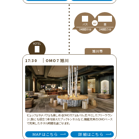
車
バス
2時間15分
3時間30分
HOTEL
旭川市
OMO7 旭川
17:30
ビュッフェや〆パフェも楽しめるOMOカフェ&バル、広々としたフリーラウン
ジ、旅にも役立つ本を揃えたブックトンネルなど、機能充実のOMOベース
で充実したホテル時間を過ごせます。
MAPはこちら
詳細はこちら