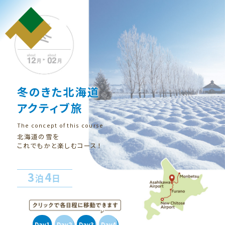
冬のきた北海道
アクティブ旅
北海道の雪を
これでもかと楽しむコース！
3
4
泊
日
Day1
Day2
Day3
Day4