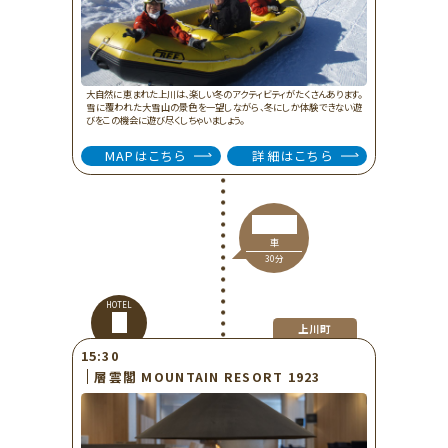
大自然に恵まれた上川は、楽しい冬のアクティビティがたくさんあります。
雪に覆われた大雪山の景色を一望しながら、冬にしか体験できない遊
びをこの機会に遊び尽くしちゃいましょう。
MAPはこちら
詳細はこちら
車
30分
HOTEL
上川町
15:30
層雲閣 MOUNTAIN RESORT 1923