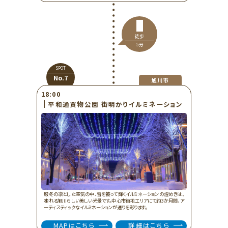
徒歩
5分
SPOT
No.7
旭川市
18:00
平和通買物公園 街明かりイルミネーション
厳冬の凛とした空気の中、雪を被って輝くイルミネーションの煌めきは、
凍れる旭川らしい美しい光景です。中心市街地エリアにて約3か月間、ア
ーティスティックなイルミネーションが通りを彩ります。
MAPはこちら
詳細はこちら