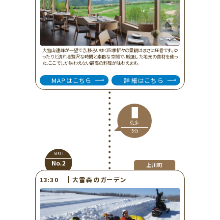
大雪山連峰が一望でき、移ろいゆく四季折々の景観はまさに圧巻です。ゆ
ったりと流れる贅沢な時間と素敵な空間で、厳選した地元の食材を使っ
た、ここでしか味わえない最高の料理が味わえます。
MAPはこちら
詳細はこちら
徒歩
5分
SPOT
No.2
上川町
大雪森のガーデン
13:30