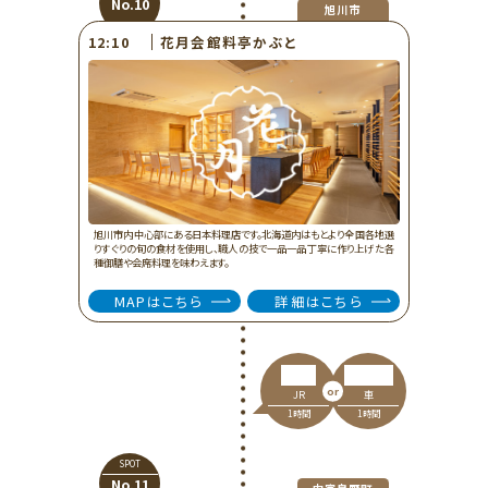
No.10
旭川市
花月会館料亭かぶと
12:10
旭川市内中心部にある日本料理店です。北海道内はもとより全国各地選
りすぐりの旬の食材を使用し、職人の技で一品一品丁寧に作り上げた各
種御膳や会席料理を味わえます。
MAPはこちら
詳細はこちら
車
JR
1時間
1時間
SPOT
No.11