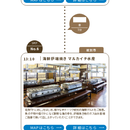
車
5分
SPOT
No.6
紋別市
海鮮炉端焼き マルカイチ水産
13:10
名物「かにめし」をはじめ、様々なオホーツク紋別の海鮮グルメをご用意。
魚の干物や茹でかになど新鮮な海の幸を、炉端焼き用のガス台お客様
ご自身で焼いて召し上がっていただくことができます。
MAPはこちら
詳細はこちら