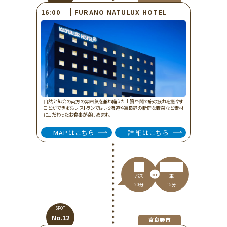
FURANO NATULUX HOTEL
16:00
自然と都会の両方の雰囲気を兼ね備えた上質空間で旅の疲れを癒やす
ことができます。レストランでは、北海道や富良野の新鮮な野菜など素材
にこだわったお食事が楽しめます。
MAPはこちら
詳細はこちら
車
バス
15分
20分
SPOT
No.12
富良野市