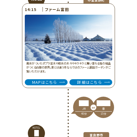
中富良野町
ファーム富田
14:15
霧氷がついたポプラ並木や樹氷の木々やキラキラと舞い落ちる雪の結晶
がつくる白銀の世界。夏とは違う冬ならではのファーム富田ガーデンがご
覧いただけます。
MAPはこちら
詳細はこちら
車
JR
15分
40分
HOTEL
富良野市