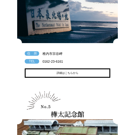
住 所
稚内市宗谷岬
TEL
0162-23-6161
詳細はこちらから
樺太記念館