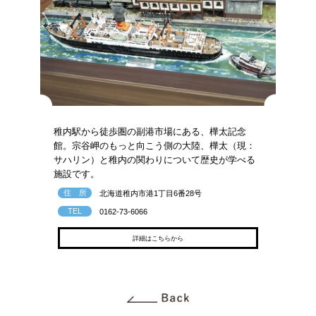
稚内駅から徒歩圏の副港市場にある、樺太記念
館。宗谷岬のもっと向こう側の大陸、樺太（現：
サハリン）と稚内の関わりについて歴史が学べる
施設です。
住 所
北海道稚内市港1丁目6番28号
TEL
0162-73-6066
詳細はこちらから