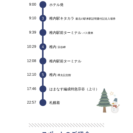
9:00
ホテル発
9:10
3
稚内駅キタカラ
最北の駅来駅証明書付記念入場券
9:39
稚内駅前ターミナル
バス乗車
10:29
4
稚内
宗谷岬
12:08
稚内駅前ターミナル
12:10
5
稚内
樺太記念館
17:46
はまなす編成特急宗谷（上り）
22:57
札幌着