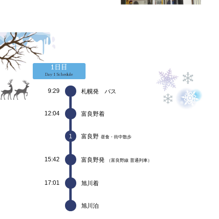
1日目
Day 1 Schedule
9:29
札幌発 バス
12:04
富良野着
1
富良野
昼食・街中散歩
15:42
富良野発
（富良野線 普通列車）
17:01
旭川着
旭川泊