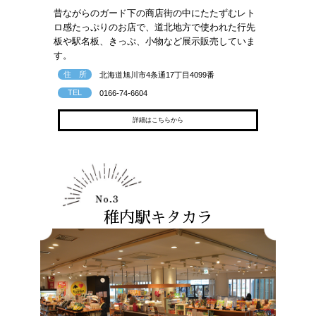
昔ながらのガード下の商店街の中にたたずむレト
ロ感たっぷりのお店で、道北地方で使われた行先
板や駅名板、きっぷ、小物など展示販売していま
す。
住 所
北海道旭川市4条通17丁目4099番
TEL
0166-74-6604
詳細はこちらから
稚内駅キタカラ