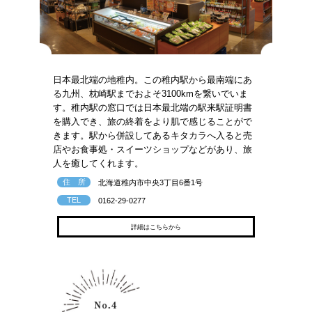
日本最北端の地稚内。この稚内駅から最南端にあ
る九州、枕崎駅までおよそ3100kmを繋いでいま
す。稚内駅の窓口では日本最北端の駅来駅証明書
を購入でき、旅の終着をより肌で感じることがで
きます。駅から併設してあるキタカラへ入ると売
店やお食事処・スイーツショップなどがあり、旅
人を癒してくれます。
住 所
北海道稚内市中央3丁目6番1号
TEL
0162-29-0277
詳細はこちらから