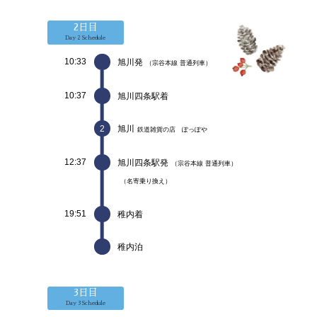
2日目
Day 2 Schedule
10:33
旭川発
（宗谷本線 普通列車）
10:37
旭川四条駅着
2
旭川
鉄道雑貨の店 ぽっぽや
12:37
旭川四条駅発
（宗谷本線 普通列車）
（名寄乗り換え）
19:51
稚内着
稚内泊
3日目
Day 3 Schedule