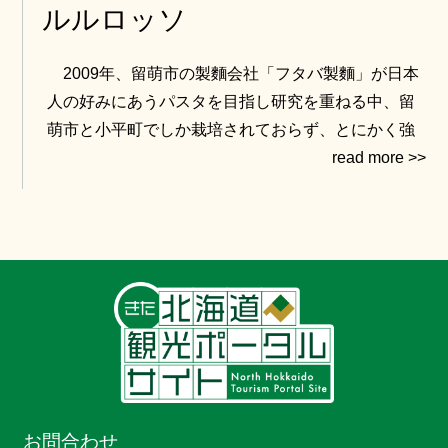
ルルロッソ
2009年、留萌市の製麵会社「フタバ製麵」が日本
人の好みにあうパスタを目指し研究を重ねる中、留
萌市と小平町でしか栽培されておらず、とにかく強
力で強いコシ、小麦本来の強い香りが特徴の道産小
麦「北海259号」（後のルルロッソ）に出会いまし
た。
長年の試行錯誤の末、市内の生産者、農協、製粉会
社の協力もあり、2011年に「生パスタRuRu
Rosso」が誕生。今では北海道の食の達人達が推薦
する「北のハイグレード食品」にも認定されていま
す。
お問合わせ