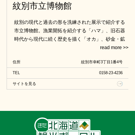
紋別市立博物館
紋別の現代と過去の形を洗練された展示で紹介する
市立博物館。漁業開拓を紹介する「ハマ」、旧石器
時代から現代に続く歴史を描く「オカ」、砂金・鉱
石・金などの地下資源を紹介する「ヤマ」の３大テ
ーマを基に見ごたえのある展示で紹介しています。
住所
紋別市幸町3丁目1番4号
その他、ゴマフ、ワモン、クラカケなどのアザラシ
類やトド、オットセイ、キタキツネ、エゾモモンガ
TEL
0158-23-4236
のはく製、体長６メートルのコイワシクジラの骨格
サイトを見る
標本などオホーツクに生息する動物たちも多数展示
されています。