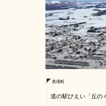
美瑛町
道の駅びえい「丘の