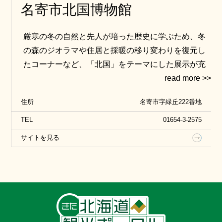
名寄市北国博物館
厳寒の冬の自然と先人が培った歴史に学ぶため、冬
の森のジオラマや住居と採暖の移り変わりを復元し
たコーナーなど、「北国」をテーマにした展示が充
実。先史時代、アイヌ文化、暖房・防寒・除雪具、
スキーなど雪・寒さに関する希少な生活資料が展示
住所
名寄市字緑丘222番地
されています。
TEL
01654-3-2575
サイトを見る