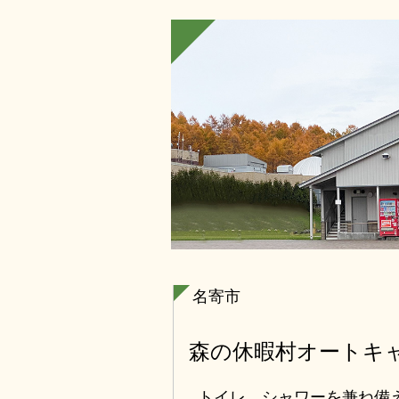
名寄市
森の休暇村オートキ
トイレ、シャワーを兼ね備