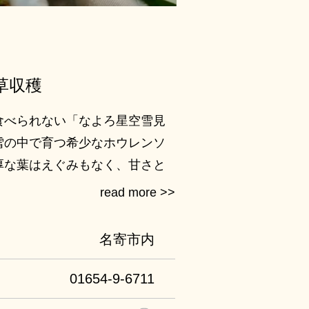
草収穫
食べられない「なよろ星空雪見
雪の中で育つ希少なホウレンソ
厚な葉はえぐみもなく、甘さと
ています。この体験ではふわふ
んぼで思う存分遊んだあと、暖
内で地元食材100％のしゃぶし
名寄市内
。
01654-9-6711