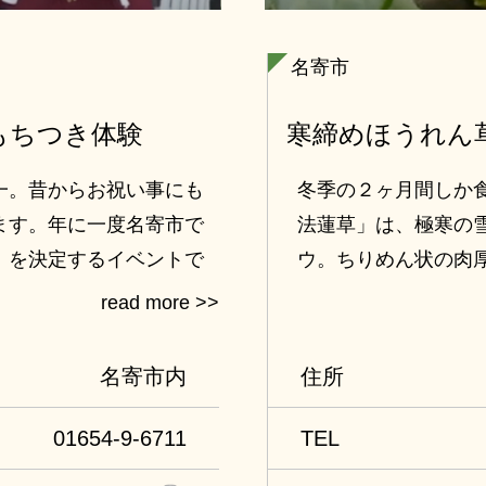
名寄市
もちつき体験
寒締めほうれん
一。昔からお祝い事にも
冬季の２ヶ月間しか
ます。年に一度名寄市で
法蓮草」は、極寒の
」を決定するイベントで
ウ。ちりめん状の肉
名誉もち大使と一緒に日
旨みがたっぷり乗っ
ちつき」本場のおいしさ
わの雪が積もった田
かいビニールハウスの
名寄市内
住所
ゃぶ鍋を味わいます
※12月中旬～1月下旬
01654-9-6711
TEL