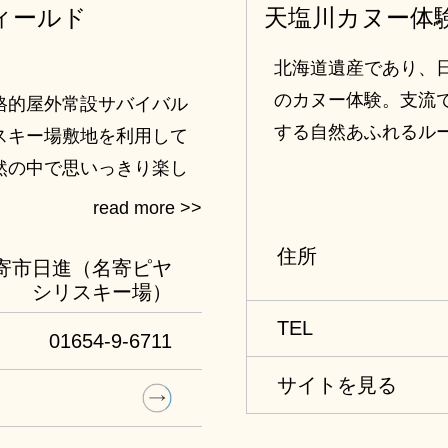
ィールド
天塩川カヌー体
北海道遺産であり、
のカヌー体験。支流
格的屋外常設サバイバル
する自然あふれるル
スキー場敷地を利用して
然の中で思いっきり楽し
おり、経験者の方はもち
てあるので初心者の方も
住所
寄市日進（名寄ピヤ
シリスキー場）
TEL
01654-9-6711
サイトを見る