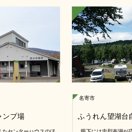
名寄市
ャンプ場
ふうれん望湖台
えたセンターハウスのほ
眼下には忠烈布湖が