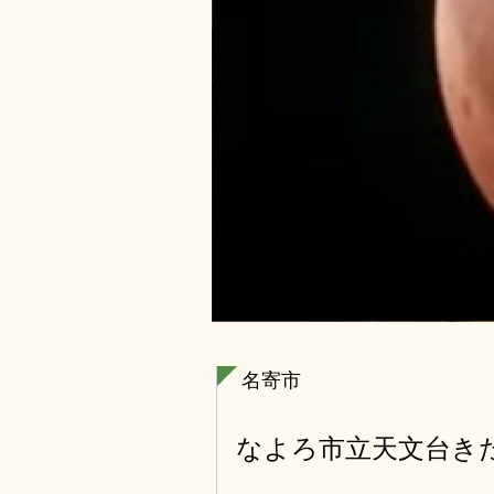
名寄市
なよろ市立天文台き