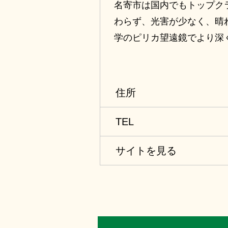
名寄市は国内でもトップク
わらず、光害が少なく、晴
学のピリカ望遠鏡でより深
ネタリウムも併設しており
【開館日：火～日、祝日】
※毎週月、月の最終火は休
住所
TEL
サイトを見る