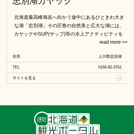
忠別湖カヤック
北海道最高峰旭岳へ向かう途中にあるひときわ大き
な湖「忠別湖」その圧巻の自然美と広大な湖には、
カヤックやSUP(サップ)等の水上アクティビティを
目的に夏から秋にかけて多くの人で賑わっていま
す。
住所
上川郡忠別湖
そんな水上アクティビティは町内のガイドさんによ
り、
TEL
0166-82-3761
初心者の方や道具をお持ちでない方も気軽に体験で
サイトを見る
きますので、詳しくは一般社団法人ひがしかわ観光
協会へお問い合わせ下さい。このほかにも、東川町
の地域資源を生かしたアクティビティや飲食など、
たくさんの体験プランが詰まっている体験型のカタ
ログギフト「ここのこと。ひがしかわ」も絶賛発売
中ですので、ぜひご利用ください。