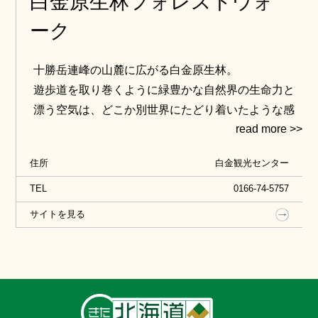
白金原生林フォレストウォ
ーク
十勝岳連峰の山麓に広がる白金原生林。
遊歩道を取り巻くように緑豊かな自然界の生命力と
漂う空気は、どこか別世界にたどり着いたような感
覚さえもたらしてくれます。地元のガイドさんによ
る解説と面白い話には、時間がいくらあっても足り
住所
白金観光センター
ないほど没頭してしまいます。大雪山国立公園内の
森の中で、緑豊かな北海道の大自然を体いっぱいに
TEL
0166-74-5757
感じながら、おもいっきり深呼吸してリフレッシュ
サイトを見る
してみるのはどうですか？
詳細はサイトをご覧ください！