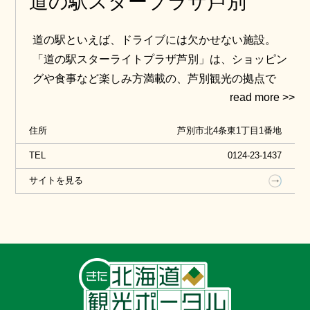
道の駅スタープラザ芦別
道の駅といえば、ドライブには欠かせない施設。
「道の駅スターライトプラザ芦別」は、ショッピン
グや食事など楽しみ方満載の、芦別観光の拠点で
す。1階売店では特産品を豊富に取り揃えているほ
か、2階レストランでは芦別名物「ガタタン」やガタ
住所
芦別市北4条東1丁目1番地
タンのアレンジメニューをお召し上がりいただけま
す。
TEL
0124-23-1437
サイトを見る