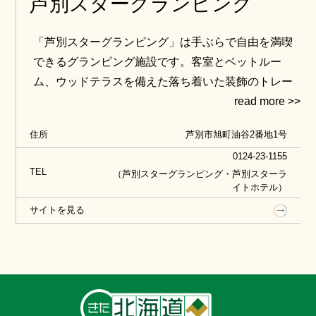
芦別スターグランピング
「芦別スターグランピング」は手ぶらで自由を満喫
できるグランピング施設です。客室とベットルー
ム、ウッドテラスを備えた落ち着いた装飾のトレー
ラーハウス。各客室には１台ずつ天体望遠鏡を完備
しており、芦別の満天の星空を堪能できるほか、焚
住所
芦別市旭町油谷2番地1号
火や薪割り体験、ピザつくり体験など、アクティビ
0124-23-1155
ティも豊富。食事は道産食材をメインとしたグラン
TEL
（芦別スターグランピング・芦別スターラ
ピングディナーとモーニングを提供します。客室か
イトホテル）
ら歩いて１分のおふろcafé星遊館が滞在中利用可能
サイトを見る
なのも魅力です。