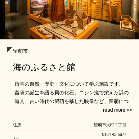
留萌市
海のふるさと館
留萌の自然・歴史・文化について学ぶ施設です。
留萌の誕生を語る貝の化石、ニシン漁で栄えた浜の
道具、古い時代の留萌を移した映像など、留萌につ
いて知るならここへ。
住所
留萌市大町２丁目
0164-43-6677
TEL