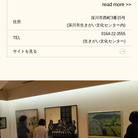
料、2階に開拓期以前の考古資料や化石を展示してい
ます。また、1階のマルチスライドシアターでは、移
深川市西町3番15号
り行く深川の四季の様子をみることができます。
住所
(深川市生きがい文化センター内)
体験学習として、人造ノジュールを掘る発掘体験（1
0164-22-3555
TEL
回500円）もおこなっています（予約制）。
(生きがい文化センター)
サイトを見る