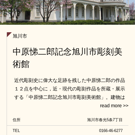
旭川市
中原悌二郎記念旭川市彫刻美
術館
近代彫刻史に偉大な足跡を残した中原悌二郎の作品
１２点を中心に，近・現代の彫刻作品を所蔵・展示
する「中原悌二郎記念旭川市彫刻美術館」。建物は
「旧旭川偕行社」と呼ばれており，旧陸軍第七師団
の将校たちの社交場として１９０２年に建設された
住所
旭川市春光5条7丁目
洋風の本格的クラブ建築物です。特徴的な外観だけ
でなく，窓廻りや天井のメダリオンなど，細部にま
TEL
0166-46-6277