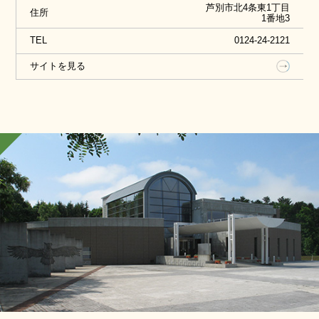
芦別市北4条東1丁目
住所
山植物があることで知られる、芦別の「崕山（きり
1番地3
ぎしやま）」の迫力満点のジオラマが展示された
TEL
0124-24-2121
「豊かな自然と動植物」コーナー、建物も人物も
サイトを見る
1/10スケールで統一された、非常にリアルなマジッ
クビジョン小劇場など見どころ満載の施設です。
※入館料有／一般200円、高校生100円、中学生以下
無料。