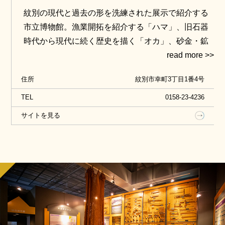
紋別の現代と過去の形を洗練された展示で紹介する
市立博物館。漁業開拓を紹介する「ハマ」、旧石器
時代から現代に続く歴史を描く「オカ」、砂金・鉱
石・金などの地下資源を紹介する「ヤマ」の３大テ
ーマを基に見ごたえのある展示で紹介しています。
住所
紋別市幸町3丁目1番4号
その他、ゴマフ、ワモン、クラカケなどのアザラシ
類やトド、オットセイ、キタキツネ、エゾモモンガ
TEL
0158-23-4236
のはく製、体長６メートルのコイワシクジラの骨格
サイトを見る
標本などオホーツクに生息する動物たちも多数展示
されています。