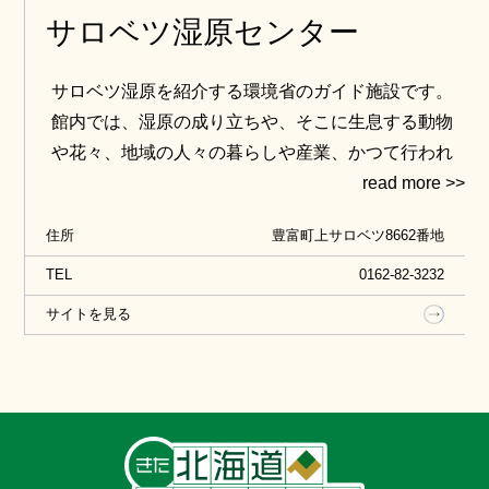
サロベツ湿原センター
サロベツ湿原を紹介する環境省のガイド施設です。
館内では、湿原の成り立ちや、そこに生息する動物
や花々、地域の人々の暮らしや産業、かつて行われ
ていた泥炭採掘の歴史などについて、写真やパネ
ル、豊富な映像資料から知ることができます。
住所
豊富町上サロベツ8662番地
センターから湿原へとのびる一周１kmの木道はバリ
アフリー対応のため、車椅子やベビーカーでも安心
TEL
0162-82-3232
して利用でき、春から秋にかけて、心ゆくまで広大
サイトを見る
な景色や可憐な花々を楽しむことができます。冬
は、センター周辺を歩くスノーシューガイドツアー
も行っています。