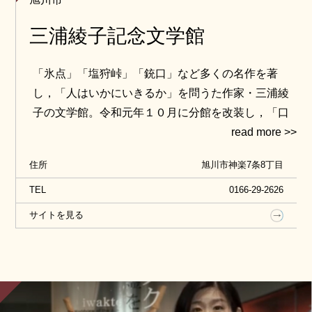
三浦綾子記念文学館
「氷点」「塩狩峠」「銃口」など多くの名作を著
し，「人はいかにいきるか」を問うた作家・三浦綾
子の文学館。令和元年１０月に分館を改装し，「口
述筆記」のなりきり体験が可能に。
住所
旭川市神楽7条8丁目
TEL
0166-29-2626
サイトを見る