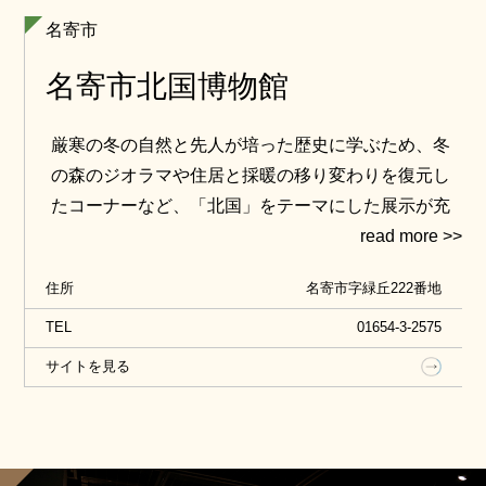
名寄市
名寄市北国博物館
厳寒の冬の自然と先人が培った歴史に学ぶため、冬
の森のジオラマや住居と採暖の移り変わりを復元し
たコーナーなど、「北国」をテーマにした展示が充
実。先史時代、アイヌ文化、暖房・防寒・除雪具、
スキーなど雪・寒さに関する希少な生活資料が展示
住所
名寄市字緑丘222番地
されています。
TEL
01654-3-2575
サイトを見る