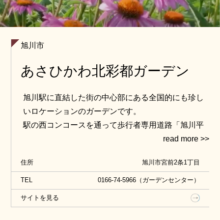
旭川市
あさひかわ北彩都ガーデン
旭川駅に直結した街の中心部にある全国的にも珍し
いロケーションのガーデンです。
駅の西コンコースを通って歩行者専用道路「旭川平
和通買物公園」へ繋がる市街地でありながら，南側
には雄大な忠別川が流れ，旭川の自然が広がりま
住所
旭川市宮前2条1丁目
す。
川や大雪山を眺め，身近な自然の美しさに気づかさ
TEL
0166-74-5966（ガーデンセンター）
れる，そんな癒しの空間が広がります。
サイトを見る
ガーデン周辺では季節に応じてランニングや歩くス