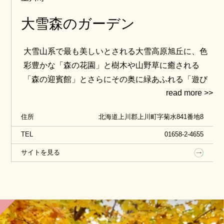
大雪森のガーデン
大雪山系で最も美しいとされる大雪高原旭丘に、色
彩豊かな「森の花園」と樹木や山野草に癒される
「森の迎賓館」とさらにその奥に緑あふれる「遊び
の森」の３つのエリアで構成された庭が広がりま
す。新鮮な道産食材にこだわった旬の北海道料理を
住所
北海道上川郡上川町字菊水841番地8
味わえるガーデンレストランや宿泊用コテージ，シ
ョップなども併設され，大人も子供もゆっくりと過
TEL
01658-2-4655
ごせます。
サイトを見る