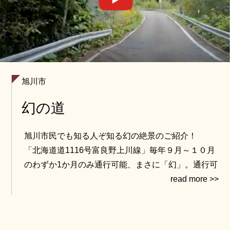
旭川市
幻の道
旭川市民でも知る人ぞ知る幻の絶景のご紹介！
「北海道道1116号富良野上川線」毎年９月～１０月
のわずか1か月のみ通行可能、まさに「幻」。通行可
能期間中も、道路状況により開通の期間短縮もあ
る、さらに動画では、東川町忠別ダム横の「チョボ
ナイゲート」から旭川ペーパン地区にある「瑞穂ゲ
ート」までをご紹介します。この幻ロードはツーリ