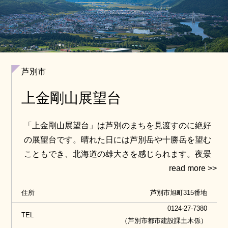
芦別市
上金剛山展望台
「上金剛山展望台」は芦別のまちを見渡すのに絶好
の展望台です。晴れた日には芦別岳や十勝岳を望む
こともでき、北海道の雄大さを感じられます。夜景
や星空だけではなく、条件が重なると雲海を望むこ
とも出来るなど、季節や時間帯によって様々な表情
住所
芦別市旭町315番地
を見せるのが魅力の絶景スポットです。
0124-27-7380
TEL
（芦別市都市建設課土木係）