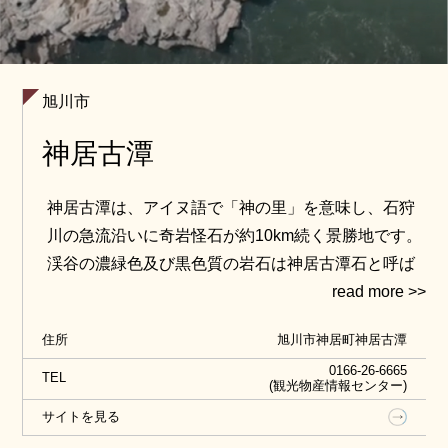
旭川市
神居古潭
神居古潭は、アイヌ語で「神の里」を意味し、石狩
川の急流沿いに奇岩怪石が約10km続く景勝地です。
渓谷の濃緑色及び黒色質の岩石は神居古潭石と呼ば
れ、また吊橋付近には激流がつくる「神居古潭おう
穴群」く昭和41年（1966年）に市の天然記念物指定
住所
旭川市神居町神居古潭
＞があります。
0166-26-6665
TEL
(観光物産情報センター)
サイトを見る