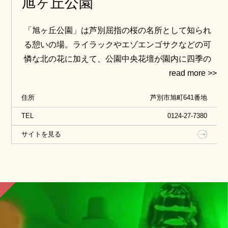
旭ヶ丘公園
「旭ヶ丘公園」は芦別屈指の桜の名所として知られ
る憩いの場。ライラックやエゾエンゴサクなどの可
憐な北の花に加えて、公園中央花壇が園内に四季の
彩を添えます。動物エリアには白鳥やポニー、ラマ
等のほか、エリア中心のサル山では数多くのニホン
住所
芦別市旭町641番地
ザルがイキイキと暮らしています。サル山の見学場
所は2階建てになっていて、下の窓からは地面で遊ぶ
TEL
0124-27-7380
サルを、上の柵からはサル山の全景が見られるの
サイトを見る
で、立体的なサルの動きを余すところなく楽しめま
す。小動物舎ではインコにカメ、ウサギやモルモッ
トなどの小動物を見学できるほか、土、日、祝日に
限りこれらの動物たちとふれあうことも出来ます。