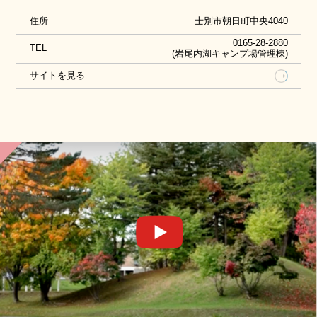
覗かせることも。秋ならではの、美しい自然とダム
住所
士別市朝日町中央4040
のコントラストを見に訪れてみてはいかがでしょう
0165-28-2880
か。
TEL
(岩尾内湖キャンプ場管理棟)
サイトを見る