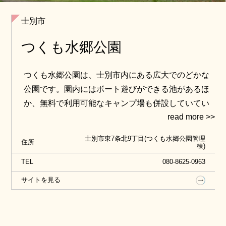
士別市
つくも水郷公園
つくも水郷公園は、士別市内にある広大でのどかな
公園です。園内にはボート遊びができる池があるほ
か、無料で利用可能なキャンプ場も併設していてい
ます。
ゴーカートなどの体験やアスレチックやパークゴル
士別市東7条北9丁目(つくも水郷公園管理
住所
フもあるので、子供から大人まで楽しむことができ
棟)
ます。
TEL
080-8625-0963
秋の紅葉シーズンにはゆっくりとした散歩もおすす
サイトを見る
めです。