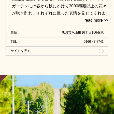
ガーデンには春から秋にかけて2000種類以上の花々
が咲き乱れ、それぞれに違った表情を見せてくれま
す。
ガーデン内はいくつかの庭で構成され，それぞれの
住所
旭川市永山町16丁目186番地
場所で時間を有意義に楽しめます。また，ガーデン
内にある射的山（しゃてきやま）の山頂からは田園
TEL
0166-47-8741
風景を一望。
サイトを見る
「空のブランコ」「虹色の椅子」など写真スポット
も用意されています。ガーデン内に隠れている庭の
妖精ノームにも会いに来てください。
ご家族・ご友人またはお一人でも素敵なお庭を楽し
めること間違いなしです！