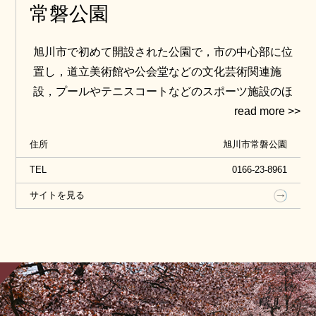
常磐公園
旭川市で初めて開設された公園で，市の中心部に位
置し，道立美術館や公会堂などの文化芸術関連施
設，プールやテニスコートなどのスポーツ施設のほ
か，緑豊かな樹木や水鳥が訪れる池，野外彫刻，イ
ベント等が行われる自由広場などがあり，「日本の
住所
旭川市常磐公園
公園100選」「旭川八景」にも選定されるなど，市
民や観光客が訪れ楽しめるオアシスとして，多くの
TEL
0166-23-8961
方々に親しまれています。
サイトを見る