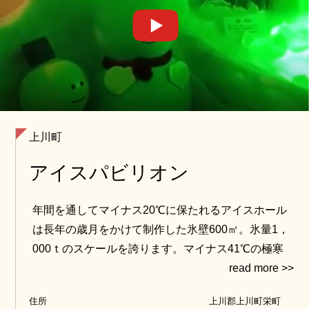
上川町
アイスパビリオン
年間を通してマイナス20℃に保たれるアイスホール
は長年の歳月をかけて制作した氷壁600㎡。氷量1，
000ｔのスケールを誇ります。マイナス41℃の極寒
体験やダイアモンドダストなど魅力たっぷりの体験
施設です。
住所
上川郡上川町栄町